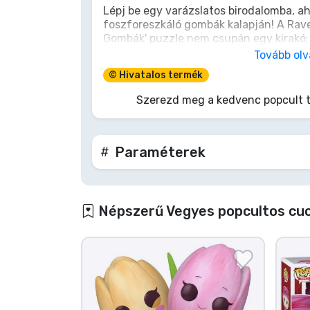
Lépj be egy varázslatos birodalomba, ah
foszforeszkáló gombák kalapján! A Rav
Terméktípusok
Gombák' puzzle nem csupán egy kirakó; 
minden egyes darab egy újabb varázslat
Tovább ol
Márkák
és hagyd, hogy a sötétben világító rész
© Hivatalos termék
ahol a képzelet életre kel. Merülj el a 
éjszakai erdő rejtett csodáit! Ez a kalan
Szerezd meg a kedvenc popcult 
Paraméterek
Népszerű Vegyes popcultos cu