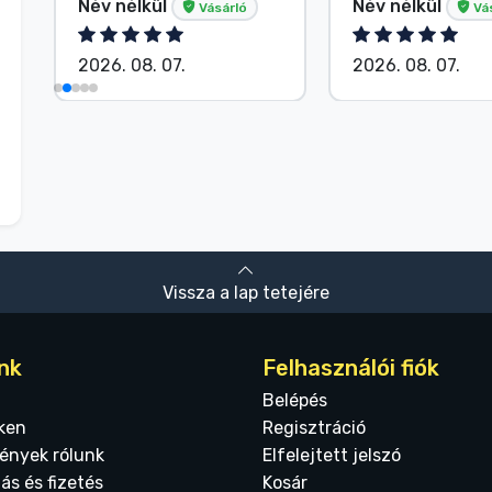
Név nélkül
Név nélkül
Vásárló
Vá
2026. 08. 07.
2026. 08. 07.
Vissza a lap tetejére
nk
Felhasználói fiók
Belépés
ken
Regisztráció
ények rólunk
Elfelejtett jelszó
tás és fizetés
Kosár