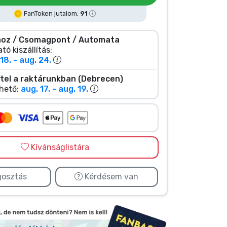
FanToken jutalom:
91
oz / Csomagpont / Automata
tó kiszállítás:
18. - aug. 24.
tel a raktárunkban (Debrecen)
hető:
aug. 17. - aug. 19.
Kívánságlistára
osztás
Kérdésem van