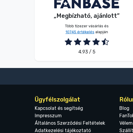
Név nélkül
Vásárló
„Megbízható, ajánlott”
2026. 08. 08.
Több tízezer vásárlás és
10745 értékelés
alapján
4.93 / 5
Ügyfélszolgálat
Rólu
Kapcsolat és segítség
Blog
Impresszum
FanTo
Általános Szerződési Feltételek
Vélem
Adatkezelési tájékoztató
Szállí