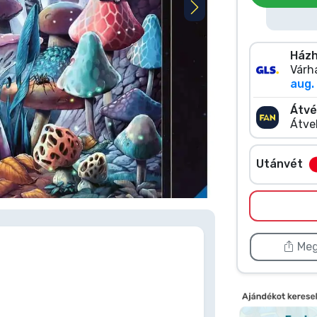
Házh
Várha
aug. 
Átvé
Átve
Utánvét
 kattints duplán a képre
Meg