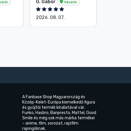
G. Gábor
P. Veron
sárló
Vásárló
2026. 08. 07.
2026. 08.
A Fanbase Shop Magyarország és
Közép-Kelet-Európa kiemelkedő figura
és gyűjtői termék kínálatával vár.
Funko, Hasbro, Banpresto, Mattel, Good
Smile és még sok más márka termékei
– anime, film, sorozat, rajzfilm
rajongóknak.