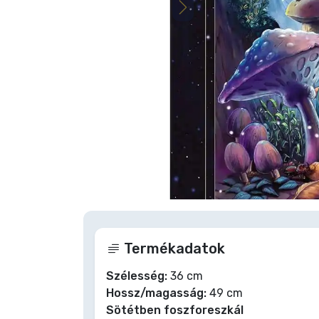
Szállítás és fizetés
Sorozatos cuccok
Filmes cuccok
Mesés cuccok
Animés cuccok
Nagyításhoz
Gamer cuccok
Termékadatok
Sportos cuccok
Szélesség:
36 cm
Hossz/magasság:
49 cm
Zenés cuccok
Sötétben foszforeszkál