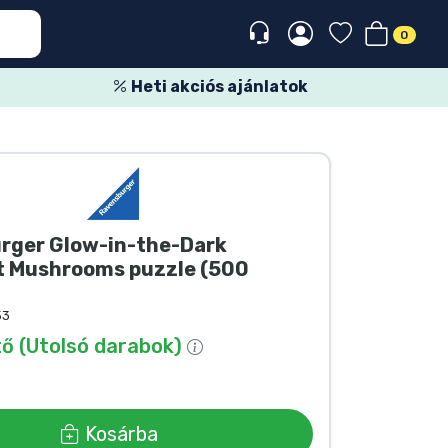
0
Heti akciós ajánlatok
rger Glow-in-the-Dark
t Mushrooms puzzle (500
53
ő (Utolsó darabok)
Kosárba