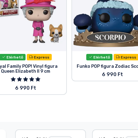
Elérhető
Express
Elérhető
Express
yal Family POP! Vinyl figura
Funko POP figura Zodiac Sc
Queen Elizabeth II 9 cm
6 990 Ft
6 990 Ft