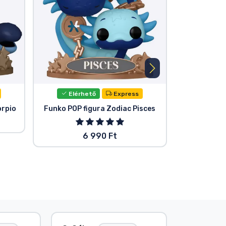
Elérhető
Express
Elér
orpio
Funko POP figura Zodiac Pisces
Funko POP 
6 990 Ft