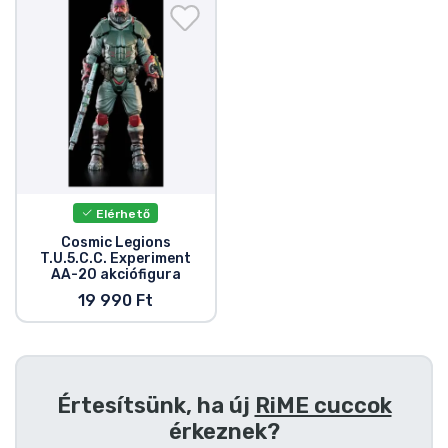
Ajándékkártya
Szállítás és fizetés
Sorozatos cuccok
Filmes cuccok
Elérhető
Mesés cuccok
Cosmic Legions
T.U.5.C.C. Experiment
AA-20 akciófigura
Animés cuccok
19 990 Ft
Gamer cuccok
Sportos cuccok
Értesítsünk, ha új
RiME cuccok
érkeznek?