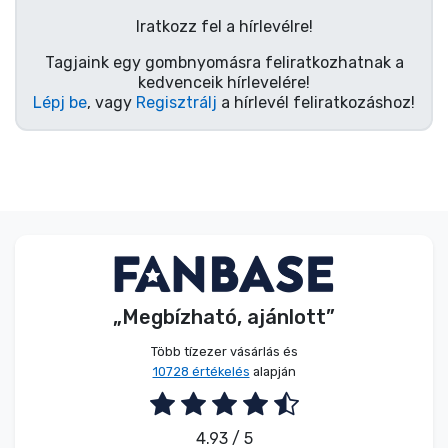
Zenés cuccok
Iratkozz fel a hírlevélre!
Tagjaink egy gombnyomásra feliratkozhatnak a
Terméktípusok
kedvenceik hírlevelére!
Lépj be
, vagy
Regisztrálj
a hírlevél feliratkozáshoz!
Márkák
„Megbízható, ajánlott”
Több tízezer vásárlás és
10728 értékelés
alapján
4.93 / 5