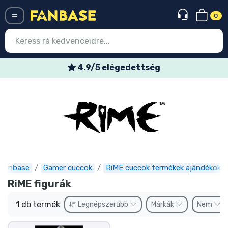
0
Menü
4.9/5 elégedettség
Belépés
Regisztráció
Legújabb cuccok
Akciós ajánlatok
Express szállítás
Fanbase
Gamer cuccok
RiME cuccok termékek ajándékok
RiME figurák
Előrendelhető cuccok
1
db termék
Legnépszerűbb
Márkák
Nem
Outlet cuccok