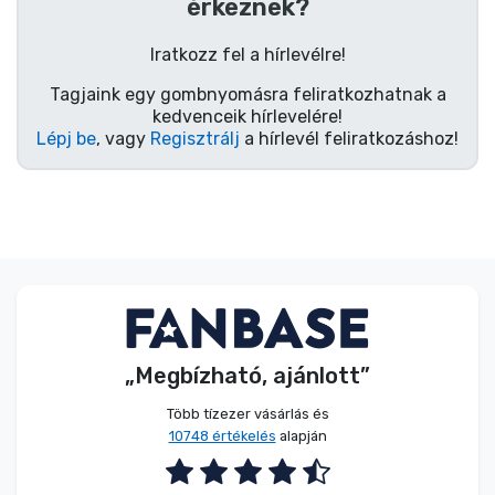
Zenés cuccok
érkeznek?
Iratkozz fel a hírlevélre!
Terméktípusok
Tagjaink egy gombnyomásra feliratkozhatnak a
kedvenceik hírlevelére!
Márkák
Lépj be
, vagy
Regisztrálj
a hírlevél feliratkozáshoz!
„Megbízható, ajánlott”
Több tízezer vásárlás és
10748 értékelés
alapján