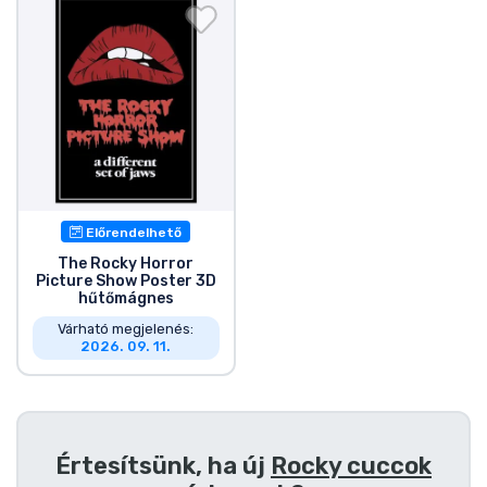
Ajándékkártya
Szállítás és fizetés
Sorozatos cuccok
Filmes cuccok
Előrendelhető
Mesés cuccok
The Rocky Horror
Picture Show Poster 3D
hűtőmágnes
Animés cuccok
Várható megjelenés:
2026. 09. 11.
Gamer cuccok
Sportos cuccok
Értesítsünk, ha új
Rocky cuccok