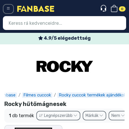
0
Menü
4.9/5 elégedettség
Belépés
Regisztráció
Legújabb cuccok
Akciós ajánlatok
Express szállítás
Fanbase
Filmes cuccok
Rocky cuccok termékek ajándékok
Rocky hűtőmágnesek
Előrendelhető cuccok
1
db termék
Legnépszerűbb
Márkák
Nem
Outlet cuccok