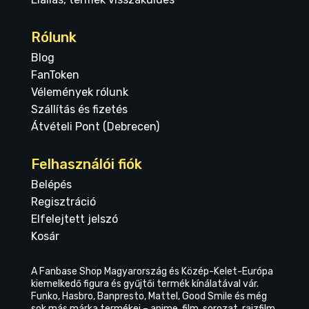
Rólunk
Blog
FanToken
Vélemények rólunk
Szállítás és fizetés
Átvételi Pont (Debrecen)
Felhasználói fiók
Belépés
Regisztráció
Elfelejtett jelszó
Kosár
A Fanbase Shop Magyarország és Közép-Kelet-Európa
kiemelkedő figura és gyűjtői termék kínálatával vár.
Funko, Hasbro, Banpresto, Mattel, Good Smile és még
sok más márka termékei – anime, film, sorozat, rajzfilm