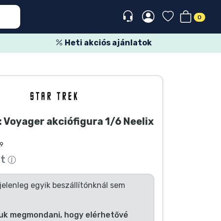
0
Heti akciós ajánlatok
: Voyager akciófigura 1/6 Neelix
9
tt
jelenleg egyik beszállítónknál sem
uk megmondani, hogy elérhetővé