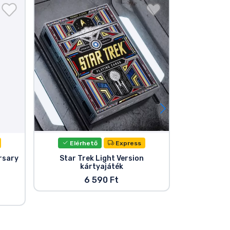
Elérhető
Express
Elér
rsary
Star Trek Light Version
Star Tr
kártyajáték
me
6 590 Ft