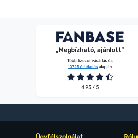
Név nélkül
Vásárló
„Megbízható, ajánlott”
2026. 08. 05.
Több tízezer vásárlás és
10725 értékelés
alapján
4.93 / 5
Ügyfélszolgálat
Rólu