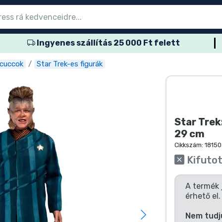
Ingyenes szállítás 25 000 Ft felett
őmenübe
őmenübe
őmenübe
őmenübe
őmenübe
őmenübe
őmenübe
őmenübe
őmenübe
ozatos termék
es termék
és termék
més termék
er termék
rtos termék
és termék
sok
 cuccok
Star Trek-es figurák
Star Trek
29 cm
Cikkszám:
18150
Kifuto
A termék 
érhető el.
Nem tudj