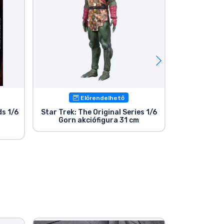
Előrendelhető
E
ds 1/6
Star Trek: The Original Series 1/6
Star Trek I
Gorn akciófigura 31 cm
akciófigura 
Regula