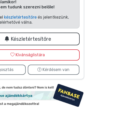
alamikor!
sem tudunk szerezni belőle!
fel
készletértesítőre
és jelentkezünk,
elérhetővé válna.
Készletértesítőre
Kívánságlistára
osztás
Kérdésem van