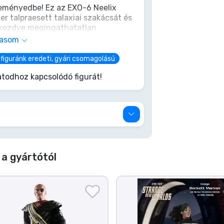
teményedbe! Ez az EXO-6 Neelix
er talpraesett talaxiai szakácsát és
l kezdve megingathatatlan
y polcodon vezesse legénységedet
vasom
éneteit és talán egy tányér
t. Igazán egyedi darab minden
figuránk eredeti, gyári csomagolású
fel!
todhoz kapcsolódó figurát!
a gyártótól