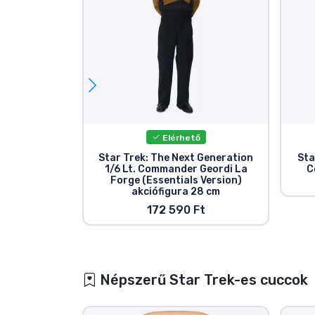
Elérhető
Star Trek: The Next Generation
Sta
1/6 Lt. Commander Geordi La
C
Forge (Essentials Version)
akciófigura 28 cm
172 590 Ft
Népszerű Star Trek-es cuccok