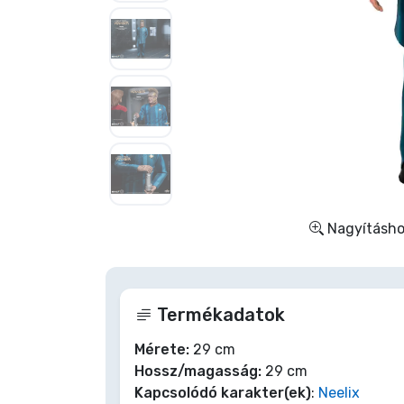
Szállítás és fizetés
Sorozatos cuccok
Filmes cuccok
Mesés cuccok
Animés cuccok
Nagyításhoz
Gamer cuccok
Termékadatok
Sportos cuccok
Mérete:
29 cm
Hossz/magasság:
29 cm
Zenés cuccok
Kapcsolódó karakter(ek)
:
Neelix