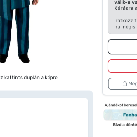
válik-e v
Kérésre 
Iratkozz 
ha mégis 
 kattints duplán a képre
Meg