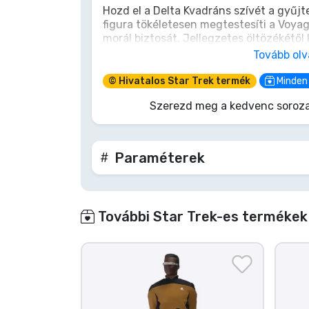
Hozd el a Delta Kvadráns szívét a gyűj
figura tökéletesen megtestesíti a Voyag
Terméktípusok
morál biztosát. Jellegzetes öltözékétő
optimizmusáig, Neelix készen áll, hog
Tovább ol
Márkák
ismeretlen területeken. Képzeld el tört
(remélhetőleg ehető) Leola gyökér ragu
© Hivatalos Star Trek termék
Minden 
Csillagflotta rajongónak. Transzportáld 
Szerezd meg a kedvenc soroza
Paraméterek
További Star Trek-es termékek 