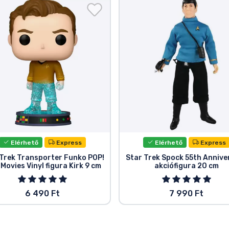
Elérhető
Express
Elérhető
Express
 Trek Transporter Funko POP!
Star Trek Spock 55th Annive
 Movies Vinyl figura Kirk 9 cm
akciófigura 20 cm
6 490 Ft
7 990 Ft