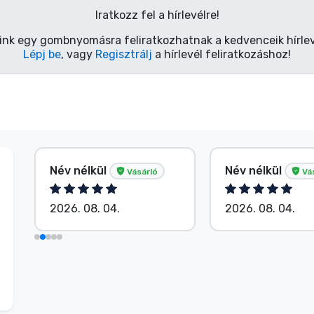
Iratkozz fel a hírlevélre!
ink egy gombnyomásra feliratkozhatnak a kedvenceik hírlev
Lépj be
, vagy
Regisztrálj
a hírlevél feliratkozáshoz!
Név nélkül
Név nélkül
Vásárló
Vá
2026. 08. 04.
2026. 08. 04.