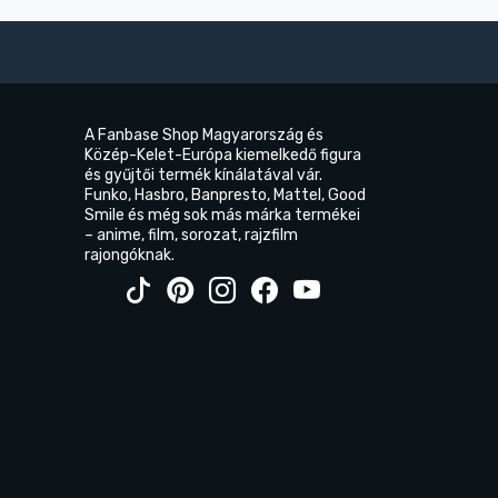
A Fanbase Shop Magyarország és
Közép-Kelet-Európa kiemelkedő figura
és gyűjtői termék kínálatával vár.
Funko, Hasbro, Banpresto, Mattel, Good
Smile és még sok más márka termékei
– anime, film, sorozat, rajzfilm
rajongóknak.