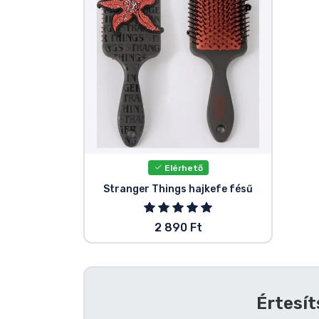
Szállítás és fizetés
Sorozatos cuccok
Filmes cuccok
Mesés cuccok
Elérhető
Animés cuccok
Stranger Things hajkefe fésű
Gamer cuccok
2 890 Ft
Sportos cuccok
Zenés cuccok
Értesít