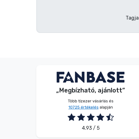
Terméktípusok
Tagja
Márkák
Név nélkül
Vásárló
„Megbízható, ajánlott”
2026. 08. 05.
Több tízezer vásárlás és
10725 értékelés
alapján
4.93 / 5