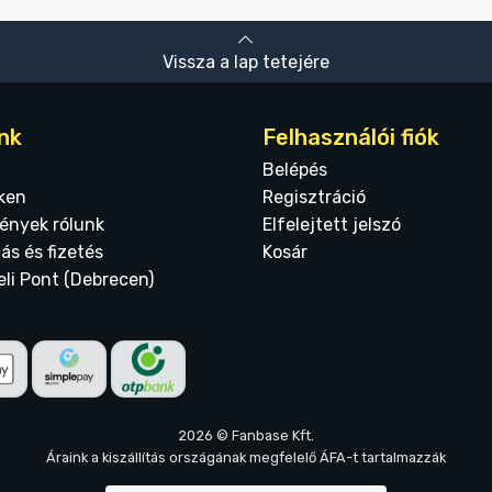
Vissza a lap tetejére
nk
Felhasználói fiók
Belépés
ken
Regisztráció
ények rólunk
Elfelejtett jelszó
tás és fizetés
Kosár
eli Pont (Debrecen)
2026 © Fanbase Kft.
Áraink a kiszállítás országának megfelelő ÁFA-t tartalmazzák