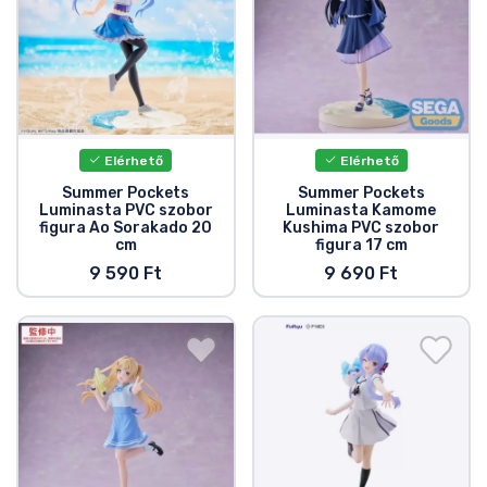
Zenés cuccok
Terméktípusok
Márkák
Elérhető
Elérhető
Summer Pockets
Summer Pockets
Luminasta PVC szobor
Luminasta Kamome
figura Ao Sorakado 20
Kushima PVC szobor
cm
figura 17 cm
9 590 Ft
9 690 Ft