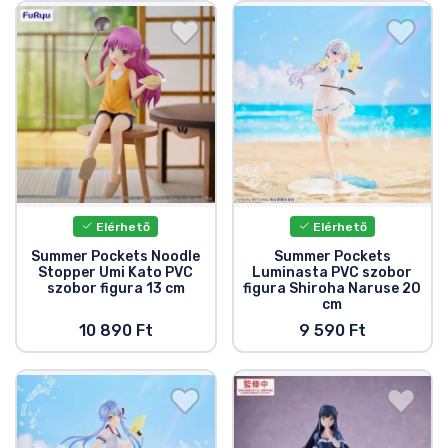
Ajándékkártya
Szállítás és fizetés
Sorozatos cuccok
Filmes cuccok
Mesés cuccok
Elérhető
Elérhető
Summer Pockets Noodle
Summer Pockets
Stopper Umi Kato PVC
Luminasta PVC szobor
Animés cuccok
szobor figura 13 cm
figura Shiroha Naruse 20
cm
10 890 Ft
9 590 Ft
Gamer cuccok
Sportos cuccok