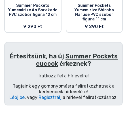
Summer Pockets
Summer Pockets
Yumemirize Ao Sorakado
Yumemirize Shiroha
PVC szobor figura 12 cm
Naruse PVC szobor
figura 11 cm
9 290 Ft
9 290 Ft
Értesítsünk, ha új
Summer Pockets
cuccok
érkeznek?
Iratkozz fel a hírlevélre!
Tagjaink egy gombnyomásra feliratkozhatnak a
kedvenceik hírlevelére!
Lépj be
, vagy
Regisztrálj
a hírlevél feliratkozáshoz!