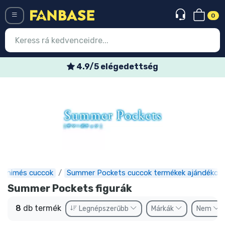
0
Menü
4.9/5 elégedettség
Belépés
Regisztráció
Legújabb cuccok
Akciós ajánlatok
Express szállítás
Animés cuccok
Summer Pockets cuccok termékek ajándékok
Előrendelhető cuccok
Summer Pockets figurák
Outlet cuccok
8
db termék
Legnépszerűbb
Márkák
Nem