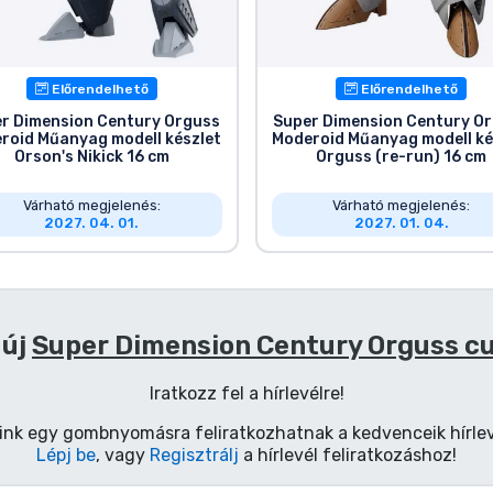
Előrendelhető
Előrendelhető
r Dimension Century Orguss
Super Dimension Century O
roid Műanyag modell készlet
Moderoid Műanyag modell ké
Orson's Nikick 16 cm
Orguss (re-run) 16 cm
Várható megjelenés:
Várható megjelenés:
2027. 04. 01.
2027. 01. 04.
 új
Super Dimension Century Orguss c
Iratkozz fel a hírlevélre!
ink egy gombnyomásra feliratkozhatnak a kedvenceik hírlev
Lépj be
, vagy
Regisztrálj
a hírlevél feliratkozáshoz!