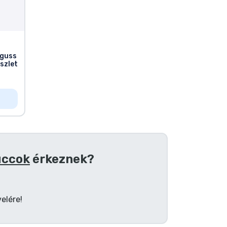
rguss
szlet
uccok
érkeznek?
elére!