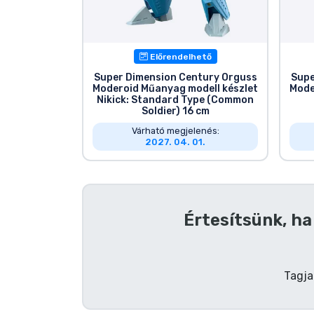
Szállítás és fizetés
Sorozatos cuccok
Előrendelhető
Super Dimension Century Orguss
Supe
Moderoid Műanyag modell készlet
Mode
Filmes cuccok
Nikick: Standard Type (Common
Soldier) 16 cm
Várható megjelenés:
Mesés cuccok
2027. 04. 01.
Animés cuccok
Gamer cuccok
Értesítsünk, ha
Sportos cuccok
Tagja
Zenés cuccok