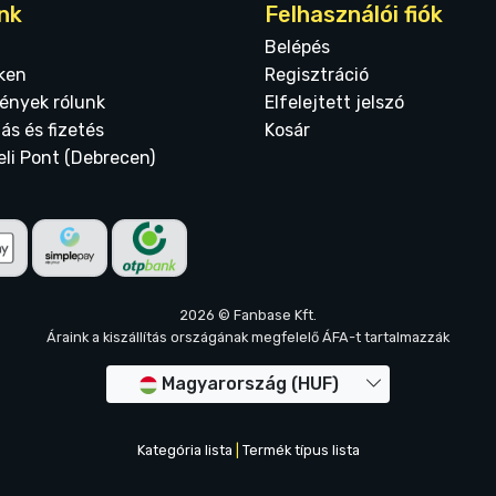
nk
Felhasználói fiók
Belépés
ken
Regisztráció
ények rólunk
Elfelejtett jelszó
tás és fizetés
Kosár
eli Pont (Debrecen)
2026 © Fanbase Kft.
Áraink a kiszállítás országának megfelelő ÁFA-t tartalmazzák
Magyarország (HUF)
Kategória lista
|
Termék típus lista