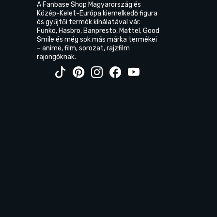
A Fanbase Shop Magyarország és
Közép-Kelet-Európa kiemelkedő figura
és gyűjtői termék kínálatával vár.
Funko, Hasbro, Banpresto, Mattel, Good
Smile és még sok más márka termékei
– anime, film, sorozat, rajzfilm
rajongóknak.