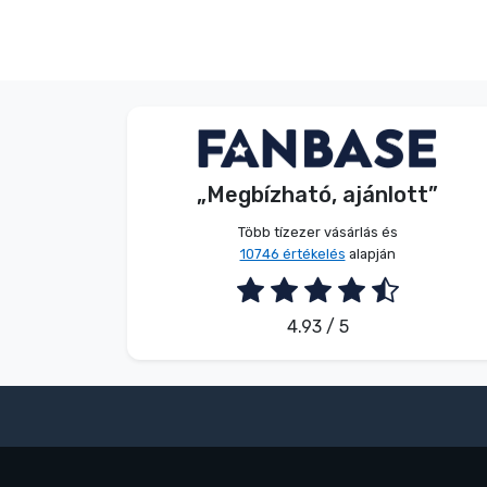
Terméktípusok
Márkák
Dávid Sulyok
Vásárló
„Megbízható, ajánlott”
2026. 08. 08.
Több tízezer vásárlás és
10746 értékelés
alapján
4.93 / 5