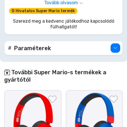
rendelkezik. Univerzális 3,5 mm-es jack
Tovább olvasom
csatlakozóval rendelkezik, hordozható
© Hivatalos Super Mario termék
konzolokhoz, telefonokhoz, táblagépekhez stb.
használható. Állítható, párnázott fejpánt puha
Szerezd meg a kedvenc játékodhoz kapcsolódó
tapintású fülpárnákkal a kényelem érdekében.
fülhallgatót!
Fejhallgató mérete: 14,5x15,5x3cm. Súly: 88g.
Érzékenység 85 dB. Kábelhossz 90cm.
Paraméterek
További Super Mario-s termékek a
gyártótól