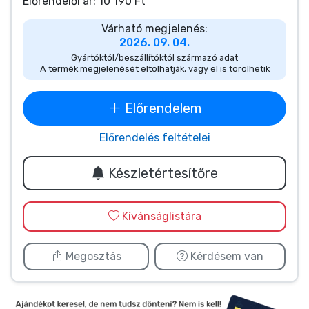
Zenés cuccok
Előrendelői ár: 10 190 Ft
Várható megjelenés:
2026. 09. 04.
Terméktípusok
Gyártóktól/beszállítóktól származó adat
A termék megjelenését eltolhatják, vagy el is törölhetik
Márkák
Előrendelem
Előrendelés feltételei
Készletértesítőre
Kívánságlistára
Megosztás
Kérdésem van