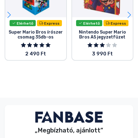
Elérhető
Express
Elérhető
Express
Super Mario Bros írószer
Nintendo Super Mario
csomag 35db-os
Bros A5 jegyzetfüzet
2 490 Ft
3 990 Ft
„Megbízható, ajánlott”