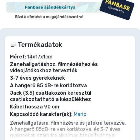
Termékadatok
Méret:
14x17x1cm
Zenehallgatáshoz, filmnézéshez és
videojátékokhoz tervezték
3-7 éves gyerekeknek
A hangerő 85 dB-re korlátozva
Jack (3.5) csatlakozón keresztül
csatlakoztatható a készülékhez
Kábel hossza 90 cm
Kapcsolódó karakter(ek)
:
Mario
Zenehallgatásra, filmnézésre és játékra tervezve.
A hangerő 85dB-re van korlátozva, és 3-7 éves
gyermekek számára alkalmas tanúsítvánnyal