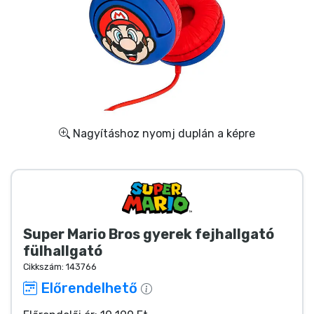
Ajándékkártya
Szállítás és fizetés
Sorozatos cuccok
Filmes cuccok
Nagyításhoz nyomj duplán a képre
Mesés cuccok
Animés cuccok
Super Mario Bros gyerek fejhallgató
Gamer cuccok
fülhallgató
Cikkszám:
143766
Sportos cuccok
Előrendelhető