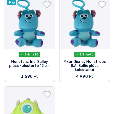
Ajándékkártya
Új
Szállítás és fizetés
Sorozatos cuccok
Filmes cuccok
Elérhető
Elérhető
Mesés cuccok
Monsters, Inc. Sulley
Pixar Disney Monstruos
plüss kulcstartó 12 cm
S.A. Sullie plüss
kulcstartó
Animés cuccok
3 690 Ft
4 990 Ft
Gamer cuccok
Sportos cuccok