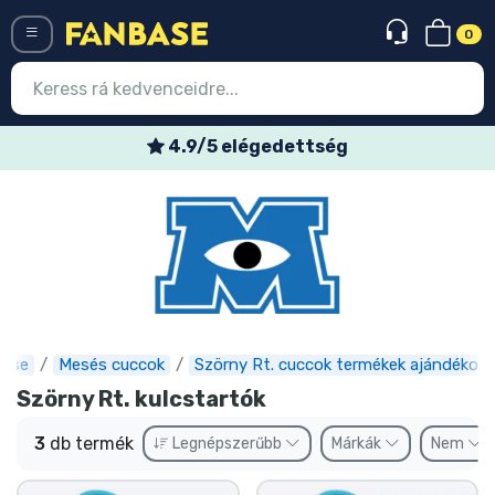
0
Menü
4.9/5 elégedettség
Belépés
Regisztráció
Legújabb cuccok
Akciós ajánlatok
Express szállítás
base
Mesés cuccok
Szörny Rt. cuccok termékek ajándékok
Szörny Rt. kulcstartók
Előrendelhető cuccok
3
db termék
Legnépszerűbb
Márkák
Nem
Outlet cuccok