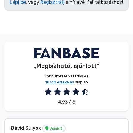
Lépj be
, vagy
Regisztrálj
a hírlevél feliratkozáshoz!
„Megbízható, ajánlott”
Több tízezer vásárlás és
10748 értékelés
alapján
4.93 / 5
Dávid Sulyok
Vásárló