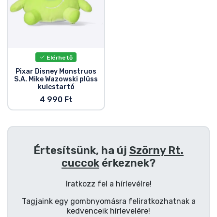
Zenés cuccok
Terméktípusok
Elérhető
Márkák
Pixar Disney Monstruos
S.A. Mike Wazowski plüss
kulcstartó
4 990 Ft
Értesítsünk, ha új
Szörny Rt.
cuccok
érkeznek?
Iratkozz fel a hírlevélre!
Tagjaink egy gombnyomásra feliratkozhatnak a
kedvenceik hírlevelére!