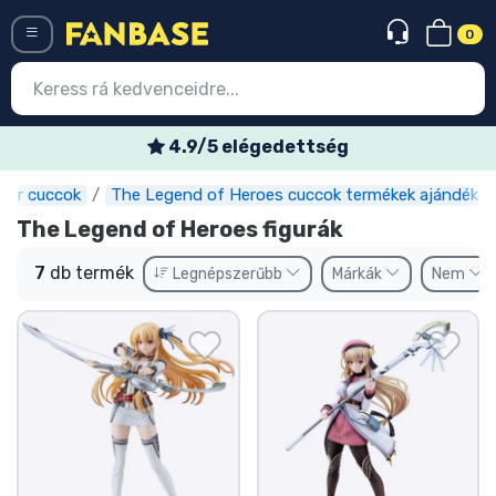
0
Menü
4.9/5 elégedettség
mer cuccok
The Legend of Heroes cuccok termékek ajándékok
Belépés
Regisztráció
The Legend of Heroes figurák
Legújabb cuccok
7
db termék
Legnépszerűbb
Márkák
Nem
Akciós ajánlatok
Express szállítás
Előrendelhető cuccok
Outlet cuccok