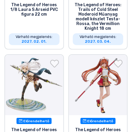
Zenés cuccok
The Legend of Heroes
The Legend of Heroes:
1/8 Laura S Arseid PVC
Trails of Cold Steel
figura 22 cm
Moderoid Műanyag
modell készlet Testa-
Terméktípusok
Rossa, the Vermillion
Knight 18 cm
Márkák
Várható megjelenés:
Várható megjelenés:
2027. 02. 01.
2027. 03. 04.
Előrendelhető
Előrendelhető
The Legend of Heroes
The Legend of Heroes