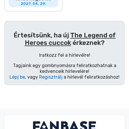
2027. 04. 29.
Értesítsünk, ha új
The Legend of
Heroes cuccok
érkeznek?
Iratkozz fel a hírlevélre!
Tagjaink egy gombnyomásra feliratkozhatnak a
kedvenceik hírlevelére!
Lépj be
, vagy
Regisztrálj
a hírlevél feliratkozáshoz!