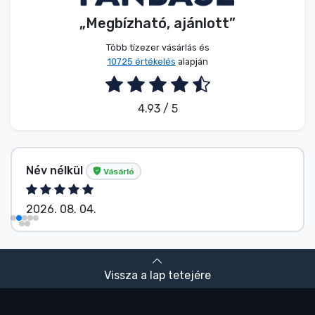
„Megbízható, ajánlott”
Több tízezer vásárlás és
10725 értékelés
alapján
4.93 / 5
Név nélkül
Vásárló
2026. 08. 04.
Vissza a lap tetejére