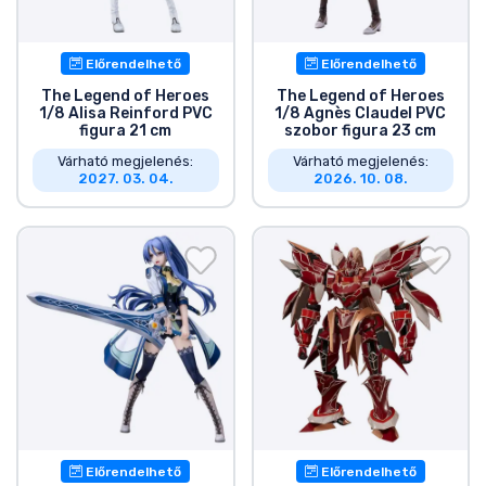
Ajándékkártya
Szállítás és fizetés
Előrendelhető
Előrendelhető
The Legend of Heroes
The Legend of Heroes
1/8 Alisa Reinford PVC
1/8 Agnès Claudel PVC
Sorozatos cuccok
figura 21 cm
szobor figura 23 cm
Várható megjelenés:
Várható megjelenés:
2027. 03. 04.
2026. 10. 08.
Filmes cuccok
Mesés cuccok
Animés cuccok
Gamer cuccok
Sportos cuccok
Előrendelhető
Előrendelhető