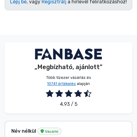
Lépj be
, vagy
Regisztrálj
a hírlevél feliratkozáshoz!
„Megbízható, ajánlott”
Több tízezer vásárlás és
10741 értékelés
alapján
4.93 / 5
Név nélkül
Vásárló