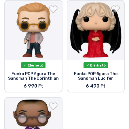
Ajándékkártya
Szállítás és fizetés
Sorozatos cuccok
Filmes cuccok
Mesés cuccok
Elérhető
Elérhető
Funko POP figura The
Funko POP figura The
Sandman The Corinthian
Sandman Lucifer
Animés cuccok
6 990 Ft
6 490 Ft
Gamer cuccok
Sportos cuccok