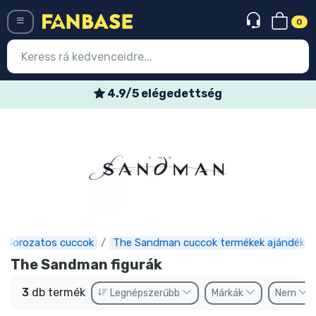
0
Menü
4.9/5 elégedettség
Belépés
Regisztráció
Legújabb cuccok
Akciós ajánlatok
Express szállítás
Sorozatos cuccok
The Sandman cuccok termékek ajándékok
Előrendelhető cuccok
The Sandman figurák
Outlet cuccok
3
db termék
Legnépszerűbb
Márkák
Nem