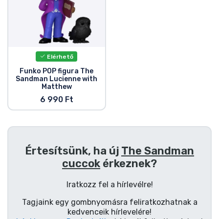
Zenés cuccok
Terméktípusok
Elérhető
Márkák
Funko POP figura The
Sandman Lucienne with
Matthew
6 990 Ft
Értesítsünk, ha új
The Sandman
cuccok
érkeznek?
Iratkozz fel a hírlevélre!
Tagjaink egy gombnyomásra feliratkozhatnak a
kedvenceik hírlevelére!