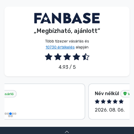
Zenés cuccok
Terméktípusok
„Megbízható, ajánlott”
Márkák
Több tízezer vásárlás és
10730 értékelés
alapján
4.93 / 5
Név nélkül
Vásárló
2026. 08. 06.