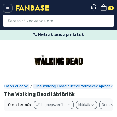
0
Menü
Heti akciós ajánlatok
Belépés
Regisztráció
Legújabb cuccok
Akciós ajánlatok
Express szállítás
rozatos cuccok
The Walking Dead cuccok termékek ajándékok
The Walking Dead lábtörlők
Előrendelhető cuccok
0
db termék
Legnépszerűbb
Márkák
Nem
Outlet cuccok