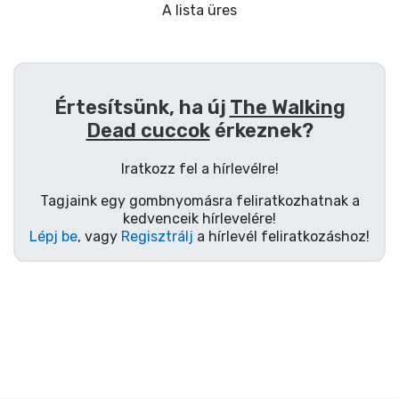
Ajándékkártya
A lista üres
Szállítás és fizetés
Sorozatos cuccok
Értesítsünk, ha új
The Walking
Dead cuccok
érkeznek?
Filmes cuccok
Iratkozz fel a hírlevélre!
Mesés cuccok
Tagjaink egy gombnyomásra feliratkozhatnak a
kedvenceik hírlevelére!
Lépj be
, vagy
Regisztrálj
a hírlevél feliratkozáshoz!
Animés cuccok
Gamer cuccok
Sportos cuccok