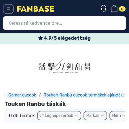
0
Menü
4.9/5 elégedettség
Belépés
Regisztráció
Legújabb cuccok
Akciós ajánlatok
Express szállítás
e
Gamer cuccok
Touken Ranbu cuccok termékek ajándékok
Touken Ranbu táskák
Előrendelhető cuccok
0
db termék
Legnépszerűbb
Márkák
Nem
Outlet cuccok