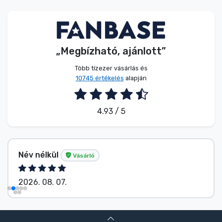
Zenés cuccok
Terméktípusok
„Megbízható, ajánlott”
Márkák
Több tízezer vásárlás és
10745 értékelés
alapján
4.93 / 5
Név nélkül
Vásárló
2026. 08. 07.