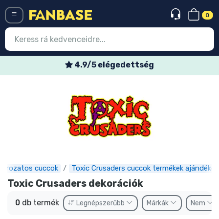
0
Menü
4.9/5 elégedettség
Belépés
Regisztráció
Legújabb cuccok
Akciós ajánlatok
Express szállítás
Sorozatos cuccok
Toxic Crusaders cuccok termékek ajándékok
Előrendelhető cuccok
Toxic Crusaders dekorációk
Outlet cuccok
0
db termék
Legnépszerűbb
Márkák
Nem