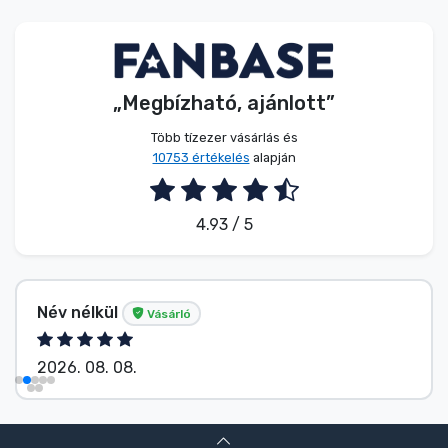
Zenés cuccok
Terméktípusok
„Megbízható, ajánlott”
Márkák
Több tízezer vásárlás és
10753 értékelés
alapján
4.93 / 5
Név nélkül
Vásárló
2026. 08. 08.