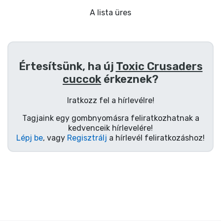
Ajándékkártya
A lista üres
Szállítás és fizetés
Sorozatos cuccok
Értesítsünk, ha új
Toxic Crusaders
cuccok
érkeznek?
Filmes cuccok
Iratkozz fel a hírlevélre!
Mesés cuccok
Tagjaink egy gombnyomásra feliratkozhatnak a
kedvenceik hírlevelére!
Animés cuccok
Lépj be
, vagy
Regisztrálj
a hírlevél feliratkozáshoz!
Gamer cuccok
Sportos cuccok