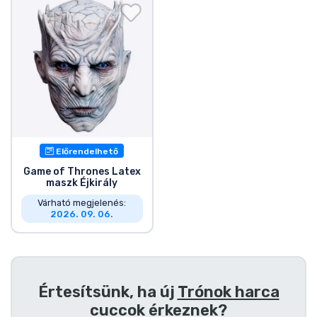
Ajándékkártya
Szállítás és fizetés
Sorozatos cuccok
Filmes cuccok
Előrendelhető
Mesés cuccok
Game of Thrones Latex
maszk Éjkirály
Animés cuccok
Várható megjelenés:
2026. 09. 06.
Gamer cuccok
Sportos cuccok
Értesítsünk, ha új
Trónok harca
cuccok
érkeznek?