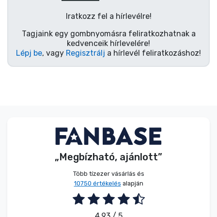
Zenés cuccok
Iratkozz fel a hírlevélre!
Terméktípusok
Tagjaink egy gombnyomásra feliratkozhatnak a
kedvenceik hírlevelére!
Lépj be
, vagy
Regisztrálj
a hírlevél feliratkozáshoz!
Márkák
„Megbízható, ajánlott”
Több tízezer vásárlás és
10750 értékelés
alapján
4.93 / 5