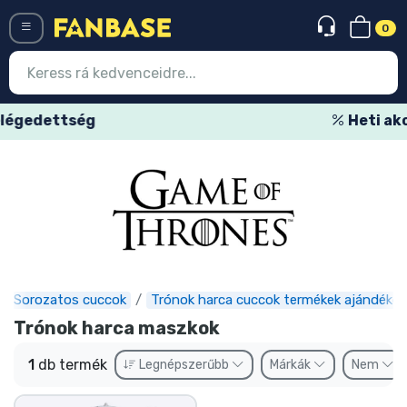
0
Menü
Heti akciós ajánlatok
Belépés
Regisztráció
Legújabb cuccok
Akciós ajánlatok
Express szállítás
Sorozatos cuccok
Trónok harca cuccok termékek ajándékok
Trónok harca maszkok
Előrendelhető cuccok
1
db termék
Legnépszerűbb
Márkák
Nem
Outlet cuccok