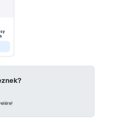
asy
s
eznek?
elére!