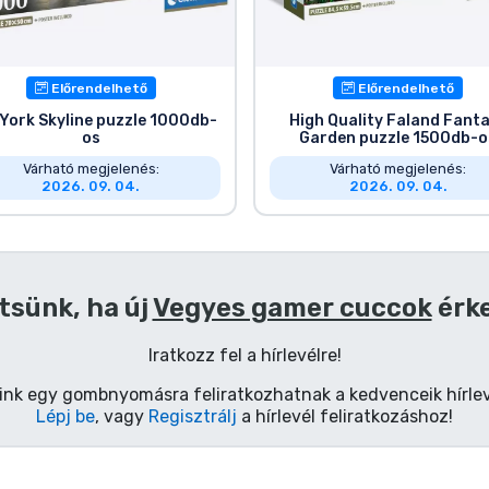
Előrendelhető
Előrendelhető
York Skyline puzzle 1000db-
High Quality Faland Fant
os
Garden puzzle 1500db-o
Várható megjelenés:
Várható megjelenés:
2026. 09. 04.
2026. 09. 04.
tsünk, ha új
Vegyes gamer cuccok
érk
Iratkozz fel a hírlevélre!
ink egy gombnyomásra feliratkozhatnak a kedvenceik hírlev
Lépj be
, vagy
Regisztrálj
a hírlevél feliratkozáshoz!