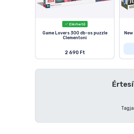
Szállítás és fizetés
Sorozatos cuccok
Elérhető
Game Lovers 300 db-os puzzle
New 
Clementoni
Filmes cuccok
2 690 Ft
Mesés cuccok
Animés cuccok
Értesí
Gamer cuccok
Sportos cuccok
Tagja
Zenés cuccok