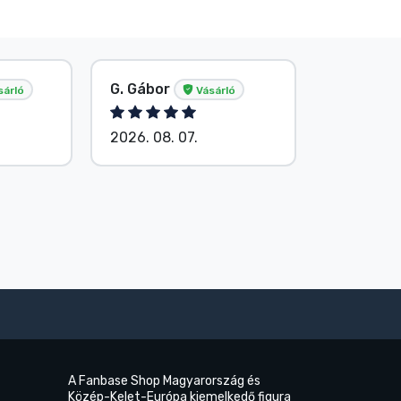
G. Gábor
P. Veron
sárló
Vásárló
2026. 08. 07.
2026. 08.
A Fanbase Shop Magyarország és
Közép-Kelet-Európa kiemelkedő figura