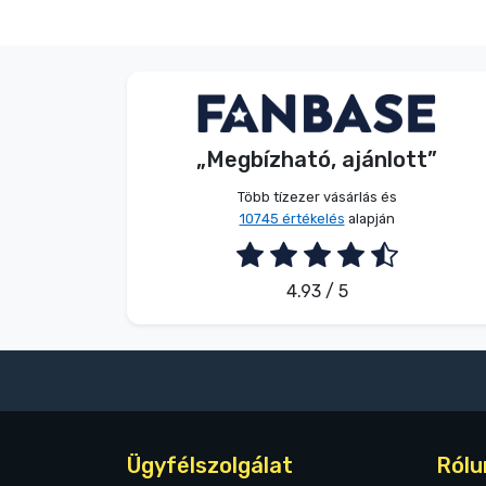
Terméktípusok
Márkák
Név nélkül
Vásárló
„Megbízható, ajánlott”
2026. 08. 08.
Több tízezer vásárlás és
10745 értékelés
alapján
4.93 / 5
Ügyfélszolgálat
Rólu