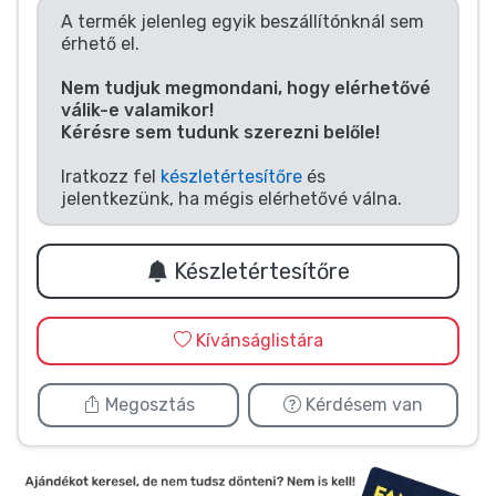
Zenés cuccok
A termék jelenleg egyik beszállítónknál sem
érhető el.
Terméktípusok
Nem tudjuk megmondani, hogy elérhetővé
válik-e valamikor!
Kérésre sem tudunk szerezni belőle!
Márkák
Iratkozz fel
készletértesítőre
és
jelentkezünk, ha mégis elérhetővé válna.
Készletértesítőre
Kívánságlistára
Megosztás
Kérdésem van