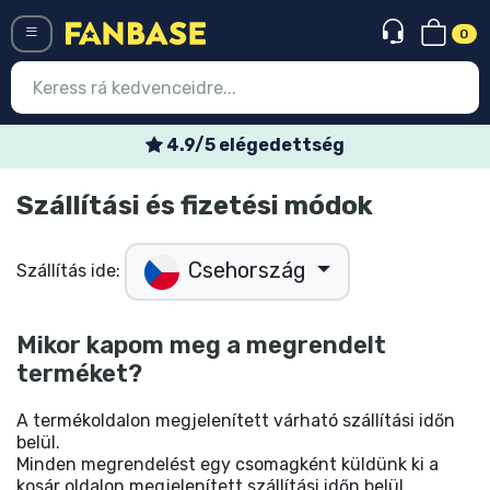
0
Menü
4.9/5 elégedettség
Belépés
Regisztráció
Szállítási és fizetési módok
Legújabb cuccok
Csehország
Szállítás ide:
Akciós ajánlatok
Mikor kapom meg a megrendelt
Express szállítás
terméket?
Előrendelhető cuccok
A termékoldalon megjelenített várható szállítási időn
belül.
Outlet cuccok
Minden megrendelést egy csomagként küldünk ki a
kosár oldalon megjelenített szállítási időn belül.