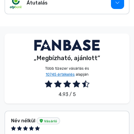
Zenés cuccok
Átutalás
Terméktípusok
Márkák
„Megbízható, ajánlott”
Több tízezer vásárlás és
10745 értékelés
alapján
4.93 / 5
Név nélkül
Vásárló