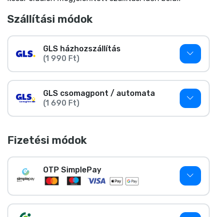
Ajándékkártya
Szállítási módok
Szállítás és fizetés
GLS házhozszállítás
Sorozatos cuccok
(1 990 Ft)
Filmes cuccok
GLS csomagpont / automata
(1 690 Ft)
Mesés cuccok
Animés cuccok
Fizetési módok
Gamer cuccok
OTP SimplePay
Sportos cuccok