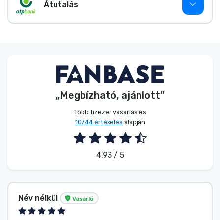
Zenés cuccok
Átutalás
Terméktípusok
Márkák
„Megbízható, ajánlott”
Több tízezer vásárlás és
10744 értékelés
alapján
4.93 / 5
Név nélkül
Vásárló