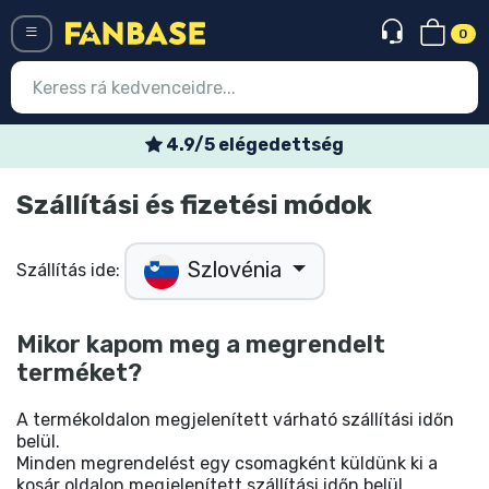
0
Menü
4.9/5 elégedettség
Belépés
Regisztráció
Szállítási és fizetési módok
Legújabb cuccok
Szlovénia
Szállítás ide:
Akciós ajánlatok
Mikor kapom meg a megrendelt
Express szállítás
terméket?
Előrendelhető cuccok
A termékoldalon megjelenített várható szállítási időn
belül.
Outlet cuccok
Minden megrendelést egy csomagként küldünk ki a
kosár oldalon megjelenített szállítási időn belül.