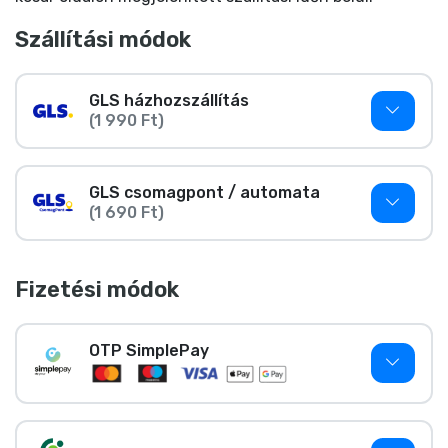
Ajándékkártya
Szállítási módok
Szállítás és fizetés
GLS házhozszállítás
Sorozatos cuccok
(1 990 Ft)
Filmes cuccok
GLS csomagpont / automata
(1 690 Ft)
Mesés cuccok
Animés cuccok
Fizetési módok
Gamer cuccok
OTP SimplePay
Sportos cuccok